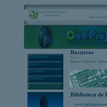
Conectate para poder poner tu
imagen de perfil.
Utiliza tu nombre 
Recursos
Estas en:
Recursos
›
Descargas
›
Bloque
Biblioteca de
C
ad-Projects
Desde
ponem