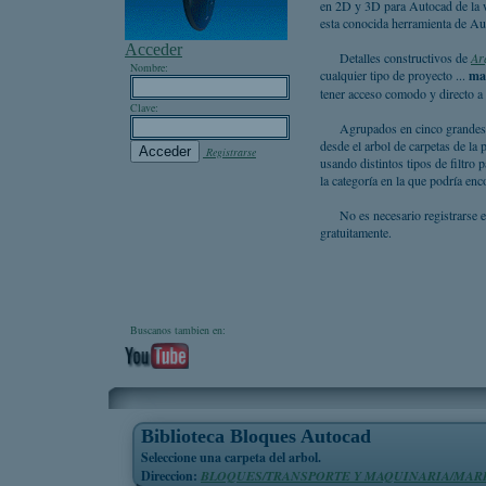
en 2D y 3D para Autocad de la w
esta conocida herramienta de Au
Acceder
Detalles constructivos de
Ar
Nombre:
cualquier tipo de proyecto ...
ma
tener acceso comodo y directo a
Clave:
Agrupados en cinco grandes 
desde el arbol de carpetas de la
Registrarse
usando distintos tipos de filtro 
la categoría en la que podría enc
No es necesario registrarse 
gratuitamente.
Buscanos tambien en:
Biblioteca Bloques Autocad
Seleccione una carpeta del arbol.
Direccion:
BLOQUES/TRANSPORTE Y MAQUINARIA/MARI