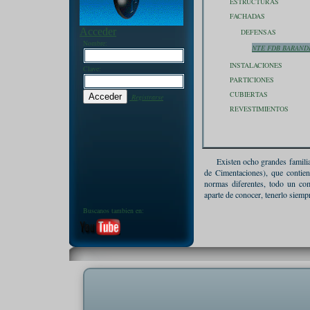
ESTRUCTURAS
FACHADAS
Acceder
DEFENSAS
Nombre:
NTE FDB BARAND
INSTALACIONES
Clave:
PARTICIONES
CUBIERTAS
Registrarse
REVESTIMIENTOS
Existen ocho grandes familia
de Cimentaciones), que contien
normas diferentes, todo un com
aparte de conocer, tenerlo siemp
Buscanos tambien en: