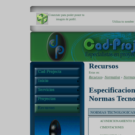
Conectate para poder poner tu
imagen de perfil.
Utiliza tu nombre 
Recursos
Estas en:
Recursos
›
Normativa
›
Normas
Especificacion
Normas Tecno
NORMAS TECNOLOGICAS 
ACONDICIONAMIENTO D
CIMENTACIONES