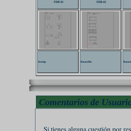
FDB-01
FDB-02
Anclaje
Barandilla
Barand
Comentarios de Usuari
Si tienes alguna cuestión por re