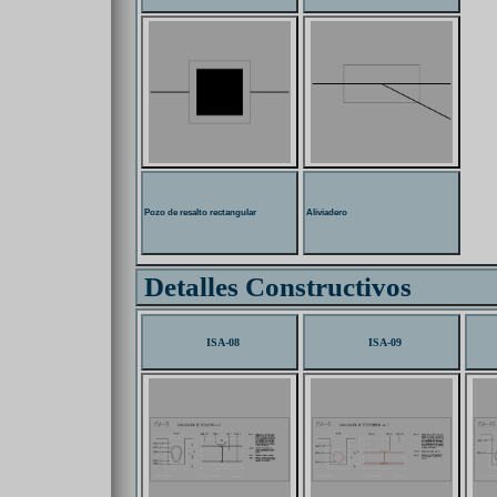
Pozo de resalto rectangular
Aliviadero
Detalles Constructivos
ISA-08
ISA-09