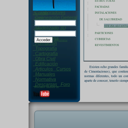
ESTRUCTURAS
Acerca de Nosotros
FACHADAS
Inform. de Contacto
Colaboradores
Acceder
INSTALACIONES
Delineación General
Nombre:
DE SALUBRIDAD
Diseño 3D
NTE ISA ALCANT
Modelizado 3D
Clave:
Programación
PARTICIONES
Consultoría
CUBIERTAS
Registrarse
Formación
REVESTIMIENTOS
Topografía
Cartografía
Obra Civil
Edificación
Existen ocho grandes familia
Articulos
Cursos
de Cimentaciones), que contien
Manuales
normas diferentes, todo un com
Normativa
aparte de conocer, tenerlo siemp
Descargas
Foro
Buscanos tambien en: