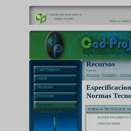
Conectate para poder poner tu
imagen de perfil.
Utiliza tu nombre 
Recursos
Estas en:
Recursos
›
Normativa
›
Normas
Especificacion
Normas Tecno
NORMAS TECNOLOGICAS 
Cad-Projects
Inicio
Servicios
ACONDICIONAMIENTO D
Proyectos
CIMENTACIONES
Recursos