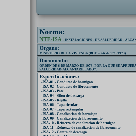
Norma:
NTE-ISA
- INSTALACIONES - DE SALUBRIDAD - ALC
Organo:
MINISTERIO DE LA VIVIENDA (BOE n. 66 de 17/3/1973)
Documento:
ORDEN DE 6 DE MARZO DE 1973, POR LA QUE SE APRUEB
SALUBRIDAD-ALCANTARILLADO".
Especificaciones:
-ISA-01 - Conducto de hormigon
-ISA-02 - Conducto de fibrocemento
-ISA-03 - Pate
-ISA-04 - Sifon de descarga
-ISA-05 - Rejilla
-ISA-06 - Tapa circular
-ISA-07 - Tapa rectangular
-ISA-08 - Canalizacion de hormigon
-ISA-09 - Canalizacion de fibrocemento
-ISA-10 - Refuerzo de canalizacion de hormigon
-ISA-11 - Refuerzo de canalizacion de fibrocemento
-ISA-12 - Camra de descarga