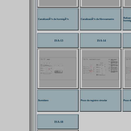
Refue
CanalizaciÃ³n de hormigÃ³n
CanalizaciÃ³n de fibrocemento
hormi
ISA-13
ISA-14
Sumidero
Pozo de registro circular
Pozo d
ISA-18