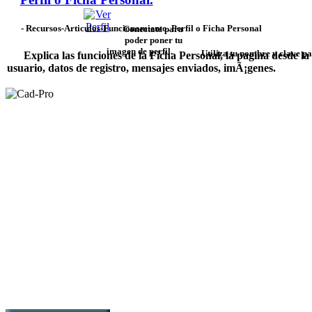
Explica las funciones de la Ficha Personal, la pagina desde la
usuario, datos de registro, mensajes enviados, imÃ¡genes.
Conectate para
poder poner tu
imagen de perfil.
Utiliza tu nombre y clave pa