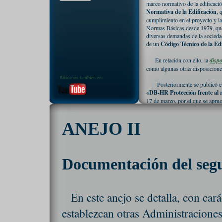
marco normativo de la edificaci
Normativa de la Edificación
, 
cumplimiento en el proyecto y la
Normas Básicas desde 1979, que
diversas demandas de la socieda
de un
Código Técnico de la Edi
En relación con ello, la
dispo
como algunas otras disposiciones
Buscanos tambien en:
Posteriormente se publicó e
«DB-HR Protección frente al 
17 de marzo
, por el que se apru
ANEJO II
Documentación del segu
En este anejo se detalla, con cará
establezcan otras Administraciones