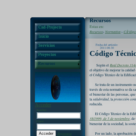
Recursos
Estas en:
Recursos
›
Normativa
›
CÃ³digo
Fecha del artículo:
2011-08-30
Código Técnic
Según el
Real Decreto 314
el objetivo de mejorar la calidad
el Código Técnico de la Edificac
Se trata de un instrumento n
través de esta normativa se da sa
el bienestar de las personas, que 
la
salubridad
, la
protección cont
reducida.
Acceder
Nombre:
El Código Técnico de la Edif
38/1999, de 5 de noviembre
, de
Clave:
bienestar de la sociedad, la sost
Por un lado, la aprobación d
Registrarse