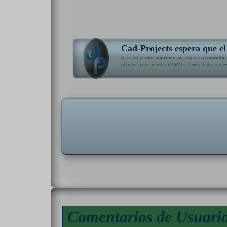
Cad-Projects espera que el 
Si es así puedes
imprimir
una copia o
recomendar
olvides visitar nuestro
FORO
si tienes dudas o pre
Comentarios de Usuari