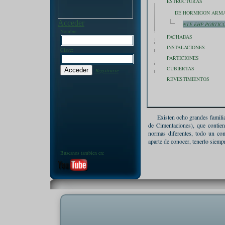
ESTRUCTURAS
DE HORMIGON ARM
Acceder
NTE EHP PORTIC
Nombre:
FACHADAS
INSTALACIONES
Clave:
PARTICIONES
CUBIERTAS
Registrarse
REVESTIMIENTOS
Existen ocho grandes familia
de Cimentaciones), que contien
normas diferentes, todo un com
aparte de conocer, tenerlo siemp
Buscanos tambien en: